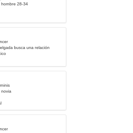
a hombre 28-34
ncer
elgada busca una relación
ico
minis
 novia
l
ncer