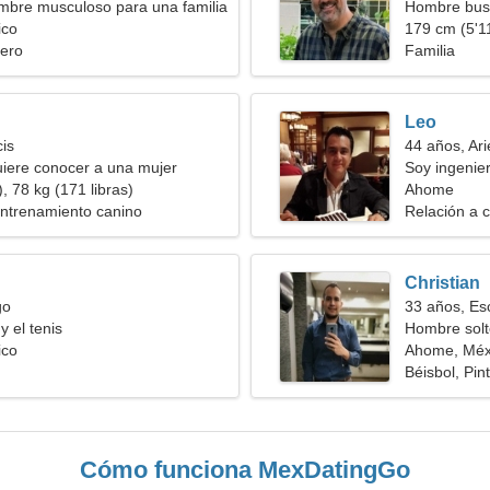
mbre musculoso para una familia
Hombre bus
ico
179 cm (5'11
ero
Familia
Leo
cis
44 años, Ari
iere conocer a una mujer
Soy ingenier
, 78 kg (171 libras)
Ahome
Entrenamiento canino
Relación a c
Christian
go
33 años, Es
y el tenis
Hombre solt
ico
Ahome, Méx
Béisbol, Pin
Cómo funciona MexDatingGo