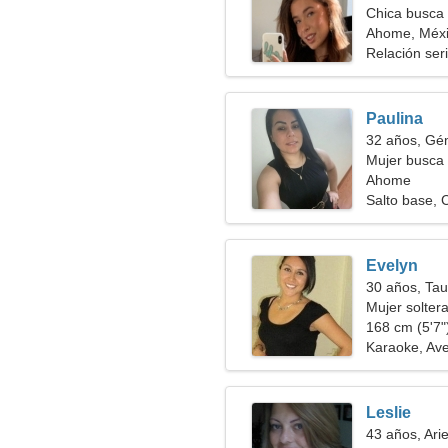
Chica busca 
Ahome, Méx
Relación ser
Paulina
32 años, Gé
Mujer busca 
Ahome
Salto base,
Evelyn
30 años, Tau
Mujer solter
168 cm (5'7")
Karaoke, Av
Leslie
43 años, Ari