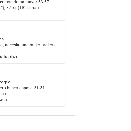
ca una dama mayor 53-57
"), 87 kg (191 libras)
es
o, necesito una mujer ardiente
orto plazo
corpio
ero busca esposa 21-31
ico
tada