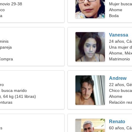
novio 29-38
Mujer busc
ico
Ahome
ia
Boda
Vanessa
minis
24 años, Cá
pareja
Una mujer d
amorosa
Ahome, Méx
 Compra
Matrimonio
Andrew
ro
22 años, Gé
a busca marido
Chico busca
, 64 kg (141 libras)
Ahome
enturas
Relación rea
Renato
es
60 años, Cá