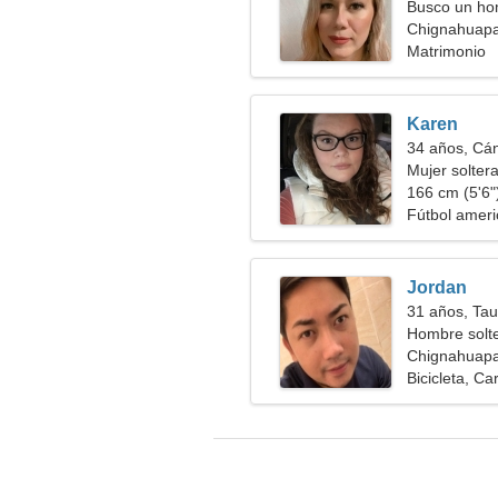
Busco un hom
Chignahuapa
Matrimonio
Karen
34 años, Cá
Mujer solter
166 cm (5'6")
Fútbol ameri
Jordan
31 años, Tau
Hombre solt
Chignahuapa
Bicicleta, Ca