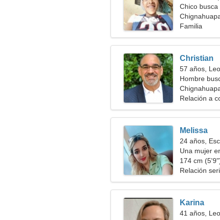
Chico busca 
Chignahuapa
Familia
Christian
57 años, Le
Hombre bus
Chignahuap
Relación a c
Melissa
24 años, Esc
Una mujer e
relación apa
174 cm (5'9")
Relación ser
Karina
41 años, Le