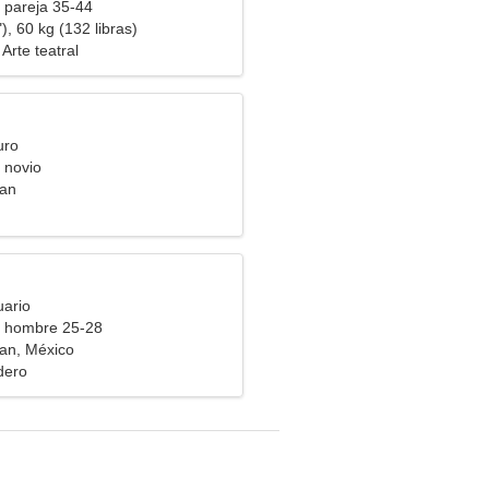
 pareja 35-44
), 60 kg (132 libras)
Arte teatral
uro
 novio
an
uario
a hombre 25-28
an, México
dero