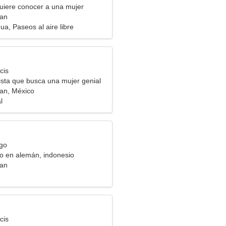
uiere conocer a una mujer
an
a, Paseos al aire libre
cis
ista que busca una mujer genial
an, México
l
rgo
 en alemán, indonesio
an
cis