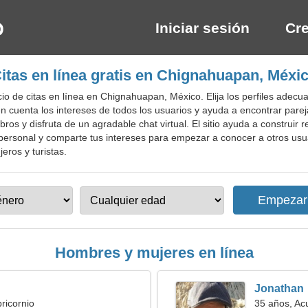
Iniciar sesión
Cre
itas en línea gratis en Chignahuapan, Méxi
o de citas en línea en Chignahuapan, México. Elija los perfiles adecu
en cuenta los intereses de todos los usuarios y ayuda a encontrar pare
ros y disfruta de un agradable chat virtual. El sitio ayuda a construir
personal y comparte tus intereses para empezar a conocer a otros usuari
eros y turistas.
Hombres y mujeres en línea
Jonathan
ricornio
35 años, Ac