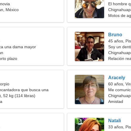
novia
El hombre q
n, México
Chignahuap
Motos de agu
Bruno
o
45 años, Pis
ca una dama mayor
Soy un dent
an
Chignahuap
orto plazo
Relación rea
Aracely
orpio
60 años, Vi
ncantadora que busca una
Me comunico
sionada
, 52 kg (114 libras)
Chignahuap
ia
Amistad
Natali
o
33 años, Pis