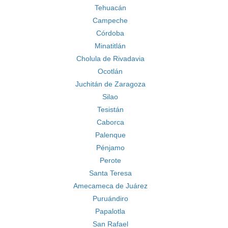
Tehuacán
Campeche
Córdoba
Minatitlán
Cholula de Rivadavia
Ocotlán
Juchitán de Zaragoza
Silao
Tesistán
Caborca
Palenque
Pénjamo
Perote
Santa Teresa
Amecameca de Juárez
Puruándiro
Papalotla
San Rafael