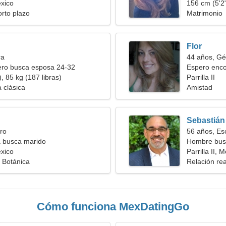
éxico
156 cm (5'2"
orto plazo
Matrimonio
Flor
ra
44 años, Gé
ero busca esposa 24-32
Espero enco
, 85 kg (187 libras)
Parrilla II
 clásica
Amistad
Sebastián
ro
56 años, Es
a busca marido
Hombre bus
éxico
Parrilla II, 
 Botánica
Relación rea
Cómo funciona MexDatingGo