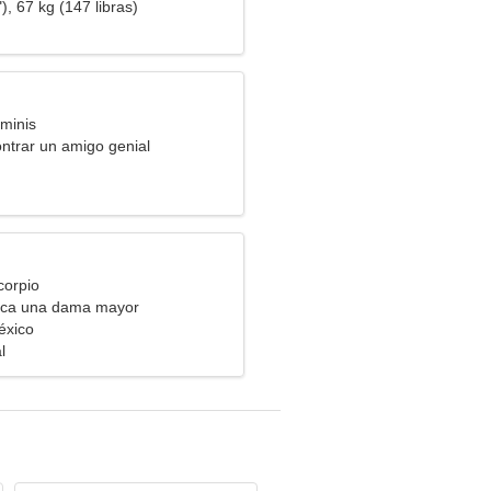
), 67 kg (147 libras)
minis
ntrar un amigo genial
corpio
ca una dama mayor
México
l