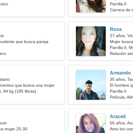
éxico
Parrilla II
Carrera de 
Rosa
cis
27 años, Vi
celente que busca pareja
Mujer busc
Parrilla II, 
ero
Relación ser
Armando
itario
35 años, Ta
directivo que busca una mujer
El hombre q
, 84 kg (185 libras)
Parrilla II
Película, Al
Araceli
ncer
55 años, Ac
a mujer 25-30
Amo los conc