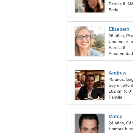
Parrilla II, M
Boda
Elizabeth
26 años, Pis
Una mujer ex
Parrilla II
Amor verdad
Andrew
45 años, Sag
Soy un alto 
alegre
182 cm (6'0")
Familia
Marco
24 años, Cá
Hombre busc