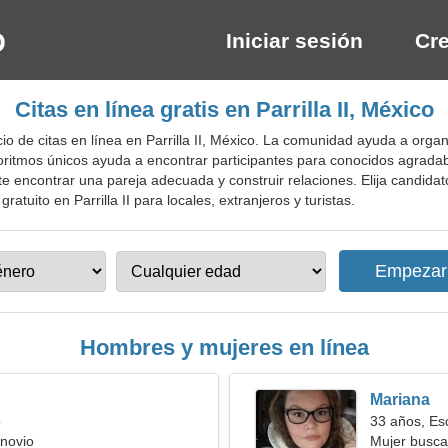
Iniciar sesión
Cre
Citas en línea gratis en Parrilla II, México
 de citas en línea en Parrilla II, México. La comunidad ayuda a organi
oritmos únicos ayuda a encontrar participantes para conocidos agradab
e encontrar una pareja adecuada y construir relaciones. Elija candida
ratuito en Parrilla II para locales, extranjeros y turistas.
Hombres y mujeres en línea
Mariana
o
33 años, Es
novio
Mujer busca