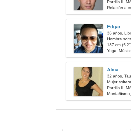
Parrilla II, M
Relación a c
Edgar
36 años, Lib
Hombre solt
187 cm (6'2")
Yoga, Música
Alma
32 años, Tau
Mujer solter
Parrilla II, M
Montañismo,