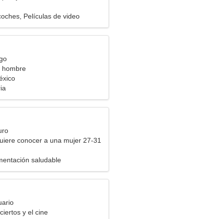
coches, Películas de video
rgo
a hombre
México
ia
uro
uiere conocer a una mujer 27-31
imentación saludable
uario
iertos y el cine