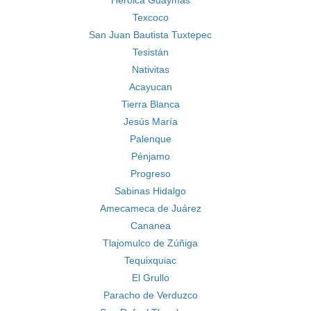
Heroica Guaymas
Texcoco
San Juan Bautista Tuxtepec
Tesistán
Nativitas
Acayucan
Tierra Blanca
Jesús María
Palenque
Pénjamo
Progreso
Sabinas Hidalgo
Amecameca de Juárez
Cananea
Tlajomulco de Zúñiga
Tequixquiac
El Grullo
Paracho de Verduzco