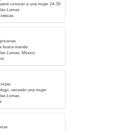
uiere conocer a una mujer 24-30
 las Lomas
scotecas
pricornio
ra busca marido
las Lomas, México
ol
corpio
logo, necesito una mujer
 las Lomas
l
ncer