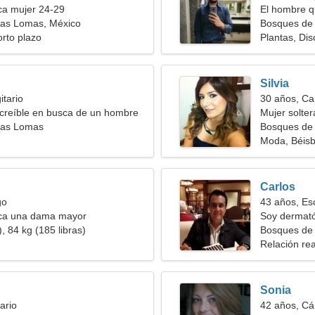
a mujer 24-29
El hombre q
las Lomas, México
Bosques de
orto plazo
Plantas, Di
Silvia
itario
30 años, Ca
creíble en busca de un hombre
Mujer solte
las Lomas
Bosques de 
Moda, Béisb
Carlos
go
43 años, Es
ca una dama mayor
Soy dermató
, 84 kg (185 libras)
divertida
Bosques de
Relación rea
Sonia
ario
42 años, Cá