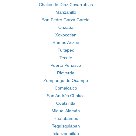
Chalco de Díaz Covarrubias
Manzanillo
San Pedro Garza García
Orizaba
Xoxocotlán
Ramos Arizpe
Tultepec
Tecate
Puerto Peñasco
Rioverde
Zumpango de Ocampo
Comalcalco
San Andrés Cholula
Coatzintla
Miguel Alemán
Huatabampo
Tequisquiapan
Ixtaczoquitlán