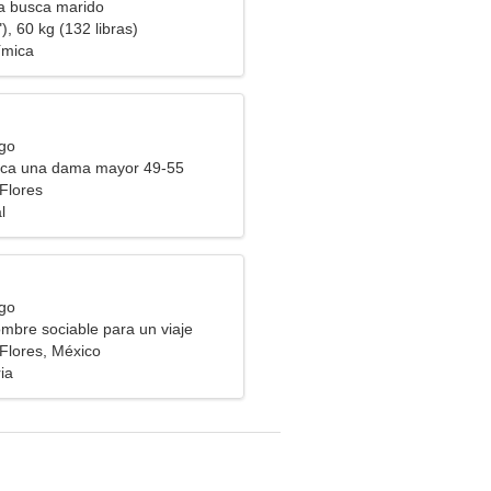
ra busca marido
), 60 kg (132 libras)
ímica
rgo
ca una dama mayor 49-55
Flores
l
rgo
mbre sociable para un viaje
Flores, México
ia