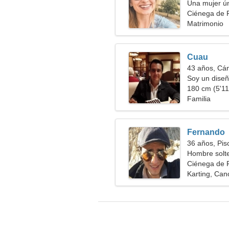
Una mujer ún
seria
Ciénega de F
Matrimonio
Cuau
43 años, Cá
Soy un dise
atractiva
180 cm (5'11"
Familia
Fernando
36 años, Pis
Hombre solt
Ciénega de F
Karting, Can