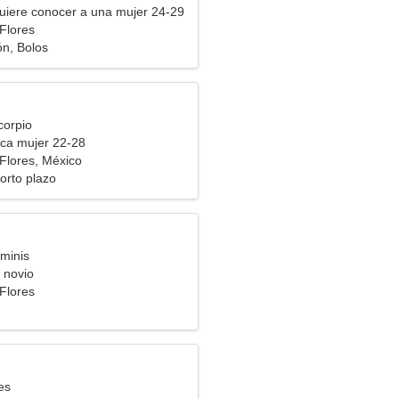
uiere conocer a una mujer 24-29
Flores
n, Bolos
corpio
ca mujer 22-28
Flores, México
orto plazo
minis
 novio
Flores
es