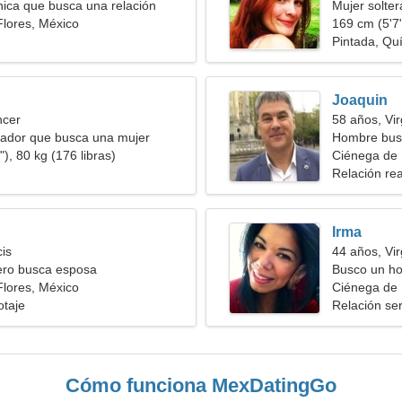
ica que busca una relación
Mujer solte
lores, México
169 cm (5'7"
Pintada, Qu
Joaquin
ncer
58 años, Vi
ñador que busca una mujer
Hombre bus
), 80 kg (176 libras)
Ciénega de 
Relación rea
Irma
cis
44 años, Vi
ero busca esposa
Busco un ho
lores, México
conjunto
Ciénega de 
otaje
Relación ser
Cómo funciona MexDatingGo