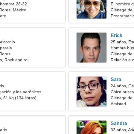
 hombre 28-32
El hombre q
lores, México
Ciénega de 
ero
Programació
Erick
ricornio
25 años, Es
pareja
Hombre bus
Flores
Ciénega de 
o, Rock and roll
Relación a c
Sara
cis
24 años, Gé
ación y los aeróbicos
Chica busca
, 61 kg (134 libras)
Ciénega de 
Amistad
Sandra
ario
33 años, Ari