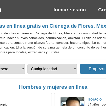
Iniciar sesión
Cre
as en línea gratis en Ciénega de Flores, Mé
io de citas en línea en Ciénega de Flores, México. La comunidad te p
reja, hacer nuevos conocidos, comunicación, amistad. El sitio es adecu
erfecto para construir una alianza fuerte, conocer, hacer amigos. La co
unicación. Elija la versión de su alma gemela de un conjunto de perfil
lores para locales, extranjeros y turistas.
Hombres y mujeres en línea
Horacio
orpio
34 años, Le