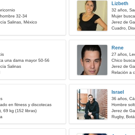
Lizbeth
ricornio
32 años, Sag
 hombre 32-34
Mujer busca
cía Salinas, México
Jerez de Ga
Cuadro, Dis
Rene
cis
27 años, Le
a una dama mayor 50-56
Chico busca
cía Salinas
Jerez de Ga
l
Relación a c
Israel
es
36 años, Cá
sado en fitness y discotecas
Hombre solt
, 69 kg (152 libras)
Jerez de Ga
ia
Rugby, Botá