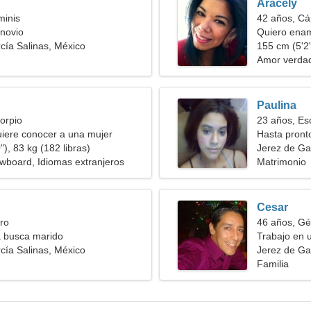
Aracely
minis
42 años, Cá
novio
Quiero ena
cía Salinas, México
apasionada
155 cm (5'2"
Amor verda
Paulina
orpio
23 años, Es
iere conocer a una mujer
Hasta pront
), 83 kg (182 libras)
Jerez de Ga
wboard, Idiomas extranjeros
Matrimonio
Cesar
ro
46 años, Gé
a busca marido
Trabajo en 
cía Salinas, México
necesito un
Jerez de Ga
Familia