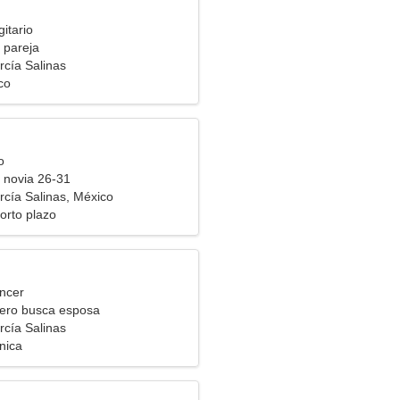
itario
 pareja
rcía Salinas
co
o
 novia 26-31
rcía Salinas, México
orto plazo
ncer
ero busca esposa
rcía Salinas
nica