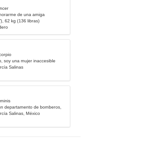
ncer
morarme de una amiga
), 62 kg (136 libras)
dero
corpio
o, soy una mujer inaccesible
rcía Salinas
minis
un departamento de bomberos,
a mujer perfecta
rcía Salinas, México