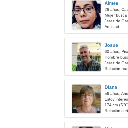
Aimee
26 años, Cap
Mujer busca
Jerez de Gar
Amistad
Josue
60 años, Pis
Hombre busc
Jerez de Gar
Relación rea
Diana
56 años, Ari
Estoy intere
174 cm (5'9")
Relación ser