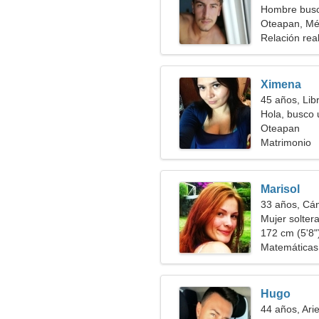
Hombre busc
Oteapan, Mé
Relación rea
Ximena
45 años, Lib
Hola, busco 
Oteapan
Matrimonio
Marisol
33 años, Cá
Mujer solter
172 cm (5'8")
Matemáticas,
Hugo
44 años, Ari