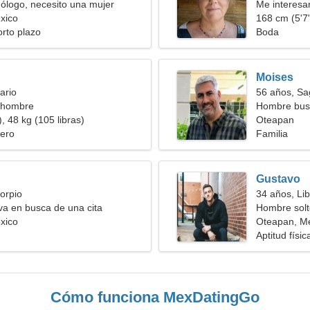
ólogo, necesito una mujer
Me interesa
xico
168 cm (5'7"
orto plazo
Boda
Moises
ario
56 años, Sag
 hombre
Hombre bus
, 48 kg (105 libras)
Oteapan
ero
Familia
Gustavo
orpio
34 años, Lib
iva en busca de una cita
Hombre solt
xico
Oteapan, M
Aptitud físi
Cómo funciona MexDatingGo