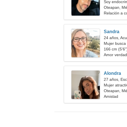
Soy endocrin
amable
Oteapan, Mé
Relación a c
Sandra
24 años, Acu
Mujer busca
166 cm (5'6")
Amor verdad
Alondra
27 años, Esc
Mujer atract
Oteapan, Mé
Amistad