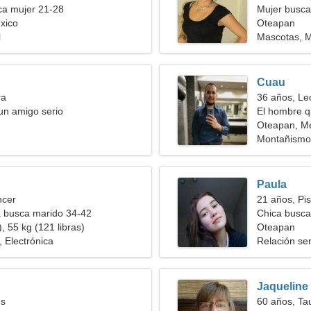
a mujer 21-28
Mujer busca
xico
Oteapan
l
Mascotas, M
Cuau
ra
36 años, Le
un amigo serio
El hombre q
Oteapan, M
Montañismo,
Paula
ncer
21 años, Pis
a busca marido 34-42
Chica busca
, 55 kg (121 libras)
Oteapan
 Electrónica
Relación ser
Jaqueline
es
60 años, Ta