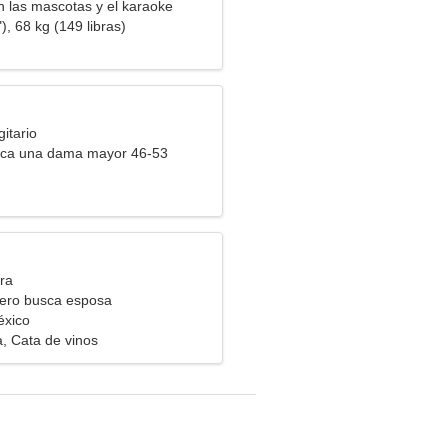
n las mascotas y el karaoke
), 68 kg (149 libras)
itario
ca una dama mayor 46-53
ra
ero busca esposa
éxico
ca, Cata de vinos