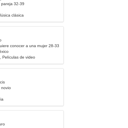
 pareja 32-39
úsica clásica
o
uiere conocer a una mujer 28-33
éxico
 Películas de video
cis
 novio
ia
uro