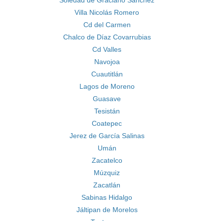
Soledad de Graciano Sánchez
Villa Nicolás Romero
Cd del Carmen
Chalco de Díaz Covarrubias
Cd Valles
Navojoa
Cuautitlán
Lagos de Moreno
Guasave
Tesistán
Coatepec
Jerez de García Salinas
Umán
Zacatelco
Múzquiz
Zacatlán
Sabinas Hidalgo
Jáltipan de Morelos