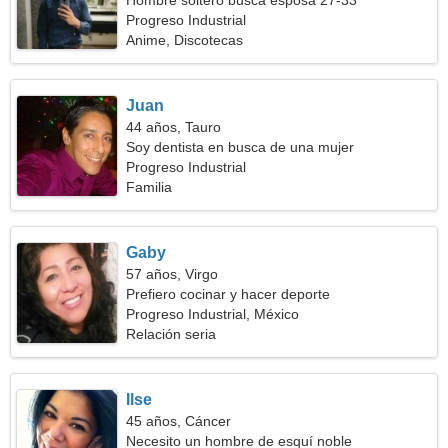
Hombre soltero busca esposa 27-33
Progreso Industrial
Anime, Discotecas
Juan
44 años, Tauro
Soy dentista en busca de una mujer
encantadora
Progreso Industrial
Familia
Gaby
57 años, Virgo
Prefiero cocinar y hacer deporte
Progreso Industrial, México
Relación seria
Ilse
45 años, Cáncer
Necesito un hombre de esquí noble