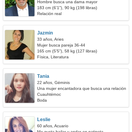
Hombre busca una dama mayor
183 cm (6'1"), 90 kg (198 libras)
Relación real
Jazmin
33 años, Aries
Mujer busca pareja 36-44
165 cm (5'5"), 58 kg (127 libras)
Física, Literatura
Tania
22 años, Géminis
Una mujer encantadora que busca una relación
duradera
Cuauhtémoc
Boda
Leslie
60 años, Acuario
Me gusta bailar y andar en patineta