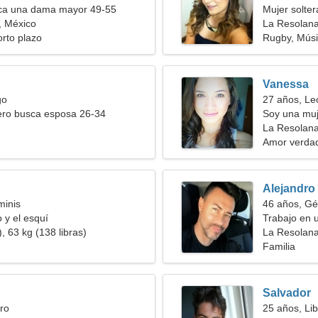
a una dama mayor 49-55
Mujer solte
, México
La Resolan
orto plazo
Rugby, Músi
Vanessa
go
27 años, Le
ero busca esposa 26-34
Soy una muj
La Resolana
Amor verda
Alejandro
minis
46 años, Gé
 y el esquí
Trabajo en 
, 63 kg (138 libras)
mujer encan
La Resolan
Familia
Salvador
ro
25 años, Lib