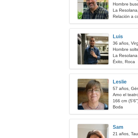
Hombre busc
La Resolana
Relación a c
Luis
36 años, Vir
Hombre solt
La Resolana
Éxito, Roca
Leslie
57 años, Gé
Amo el teatro
166 cm (5'6")
Boda
Sam
21 años, Tau