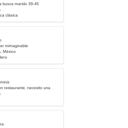
ra busca marido 39-45
a
ca clásica
o
er inimaginable
, México
dero
minis
un restaurante, necesito una
tadora
a
ra