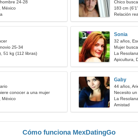
 hombre 24-28
Chico busca
, México
183 cm (6'1"
ia
Relación rea
Sonia
ncer
32 años, Es
novio 25-34
Mujer busca
, 51 kg (112 libras)
La Resolan
Apicultura, 
Gaby
ario
44 años, Ari
iere conocer a una mujer
Necesito un
, México
La Resolana
Amistad
Cómo funciona MexDatingGo