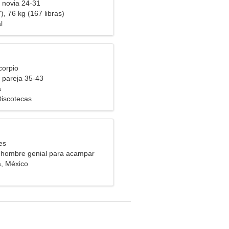
 novia 24-31
), 76 kg (167 libras)
l
corpio
 pareja 35-43
a
Discotecas
es
 hombre genial para acampar
, México