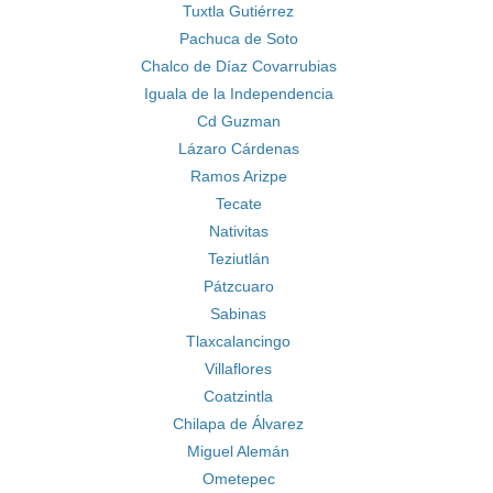
Tuxtla Gutiérrez
Pachuca de Soto
Chalco de Díaz Covarrubias
Iguala de la Independencia
Cd Guzman
Lázaro Cárdenas
Ramos Arizpe
Tecate
Nativitas
Teziutlán
Pátzcuaro
Sabinas
Tlaxcalancingo
Villaflores
Coatzintla
Chilapa de Álvarez
Miguel Alemán
Ometepec