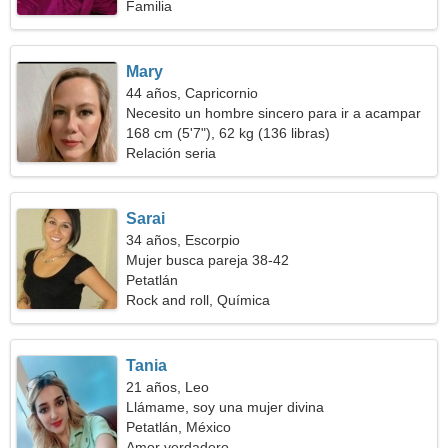
Familia
Mary
44 años, Capricornio
Necesito un hombre sincero para ir a acampar
juntos
168 cm (5'7"), 62 kg (136 libras)
Relación seria
Sarai
34 años, Escorpio
Mujer busca pareja 38-42
Petatlán
Rock and roll, Química
Tania
21 años, Leo
Llámame, soy una mujer divina
Petatlán, México
Amor verdadero