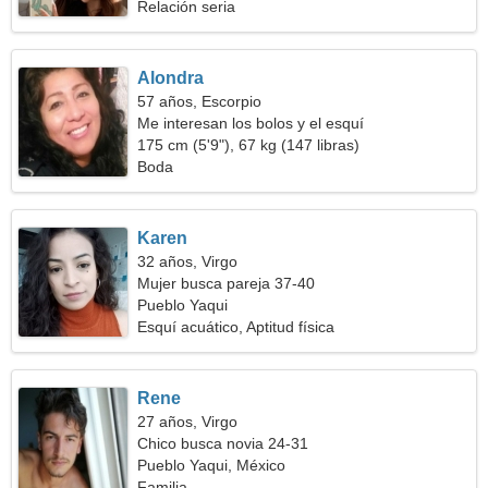
Relación seria
Alondra
57 años, Escorpio
Me interesan los bolos y el esquí
175 cm (5'9"), 67 kg (147 libras)
Boda
Karen
32 años, Virgo
Mujer busca pareja 37-40
Pueblo Yaqui
Esquí acuático, Aptitud física
Rene
27 años, Virgo
Chico busca novia 24-31
Pueblo Yaqui, México
Familia