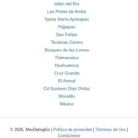
Ixtlán del Río
Las Pintas de Arriba
Santa María Ajoloapan
Pijijiapan
San Felípe
Tecámac Centro
Bosques de las Lomas
Tlalmanalco
Huehuetoca
Cruz Grande
El Arenal
Cd Gustavo Díaz Ordaz
Moralillo
México
© 2026, MexDatingGo |
Política de privacidad
|
Términos de Uso
|
Contáctenos