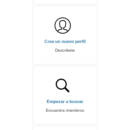
Crea un nuevo perfil
Describete
Empezar a buscar
Encuentra miembros