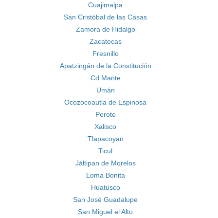
Cuajimalpa
San Cristóbal de las Casas
Zamora de Hidalgo
Zacatecas
Fresnillo
Apatzingán de la Constitución
Cd Mante
Umán
Ocozocoautla de Espinosa
Perote
Xalisco
Tlapacoyan
Ticul
Jáltipan de Morelos
Loma Bonita
Huatusco
San José Guadalupe
San Miguel el Alto