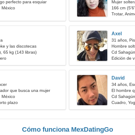
go perfecto para esquiar
Mujer solte
 México
166 cm (5'6"
Trotar, Anim
Axel
ra
31 años, Pis
ke y las discotecas
Hombre solt
, 65 kg (143 libras)
Cd Sahagú
ero
Edición de 
David
ncer
34 años, Es
ñador que busca una mujer
El hombre q
 México
Cd Sahagún
orto plazo
Cuadro, Yo
Cómo funciona MexDatingGo