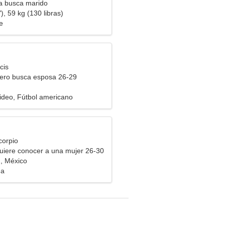
ra busca marido
), 59 kg (130 libras)
e
cis
ero busca esposa 26-29
n
video, Fútbol americano
corpio
uiere conocer a una mujer 26-30
, México
ga