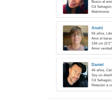
Busco al ami
Cd Sahagún,
Matrimonio
Anahí
56 años, Lib
Amo el karao
156 cm (5'2")
Amor verdad
Daniel
46 años, Cá
Soy un dise
enérgica
Cd Sahagún,
Relación a c