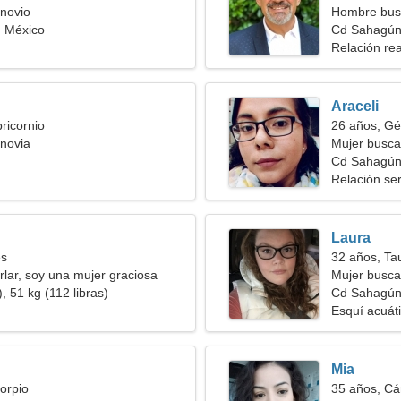
novio
Hombre bus
 México
Cd Sahagú
Relación rea
Araceli
ricornio
26 años, Gé
novia
Mujer busc
Cd Sahagún
Relación ser
Laura
es
32 años, Ta
lar, soy una mujer graciosa
Mujer busca
, 51 kg (112 libras)
Cd Sahagú
Esquí acuát
Mia
orpio
35 años, Cá