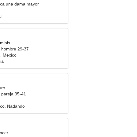
ca una dama mayor
n
l
minis
a hombre 29-37
, México
ia
uro
 pareja 35-41
n
ico, Nadando
ncer