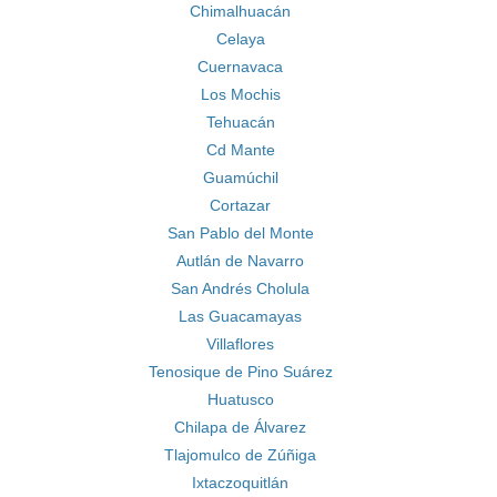
Chimalhuacán
Celaya
Cuernavaca
Los Mochis
Tehuacán
Cd Mante
Guamúchil
Cortazar
San Pablo del Monte
Autlán de Navarro
San Andrés Cholula
Las Guacamayas
Villaflores
Tenosique de Pino Suárez
Huatusco
Chilapa de Álvarez
Tlajomulco de Zúñiga
Ixtaczoquitlán