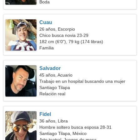
Boda
Cuau
26 años, Escorpio
Chico busca novia 23-29
182 cm (6'0"), 79 kg (174 libras)
Familia
Salvador
45 años, Acuario
Trabajo en un hospital buscando una mujer
ardiente
Santiago Tilapa
Relación real
Fidel
36 años, Libra
Hombre soltero busca esposa 28-31
Santiago Tilapa, México
Arte teatral, Juegos de mesa