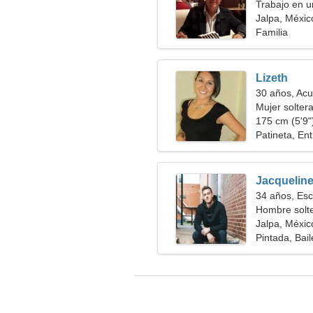
Trabajo en 
busca de un
Jalpa, Méxic
Familia
Lizeth
30 años, Acu
Mujer solter
175 cm (5'9")
Patineta, En
Jacquelin
34 años, Esc
Hombre solt
Jalpa, Méxic
Pintada, Bail