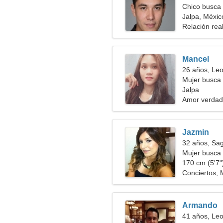
Chico busca 
Jalpa, Méxic
Relación rea
Mancel
26 años, Le
Mujer busca
Jalpa
Amor verdad
Jazmin
32 años, Sag
Mujer busca 
170 cm (5'7")
Conciertos,
Armando
41 años, Le