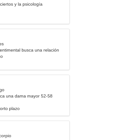
iertos y la psicología
es
entimental busca una relación
co
rgo
ca una dama mayor 52-58
orto plazo
corpio