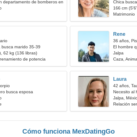
un departamento de bomberos en
Chica busca
a mujer empática
o
166 cm (5'6"
Matrimonio
Rene
ario
36 años, Pis
a busca marido 35-39
El hombre q
, 62 kg (136 libras)
Jalpa
trenamiento de potencia
Caza, Anima
e
Laura
orpio
42 años, Ta
ero busca esposa
Necesito al
o
juntos
Jalpa, Méxi
e
Relación ser
Cómo funciona MexDatingGo