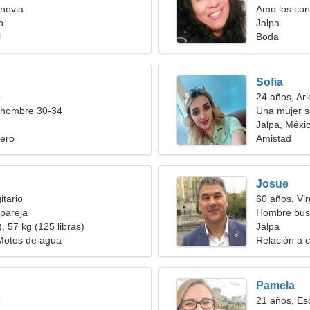
novia
Amo los conc
o
Jalpa
l
Boda
Sofia
o
24 años, Ari
 hombre 30-34
Una mujer s
amorosa
Jalpa, Méxi
ero
Amistad
Josue
itario
60 años, Vi
pareja
Hombre bus
, 57 kg (125 libras)
Jalpa
 Motos de agua
Relación a c
Pamela
o
21 años, Es