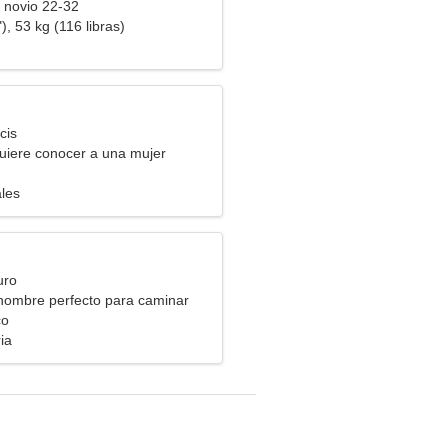
 novio 22-32
), 53 kg (116 libras)
cis
uiere conocer a una mujer
les
uro
 hombre perfecto para caminar
co
ia