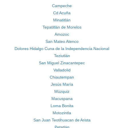
Campeche
Cd Acuña
Minatitlán
Tepatitlán de Morelos
Amozoc
San Mateo Atenco
Dolores Hidalgo Cuna de la Independencia Nacional
Teziutlán
San Miguel Zinacantepec
Valladolid
Chiautempan
Jesús María
Múzquiz
Macuspana
Loma Bonita
Motozintla
San Juan Teotihuacan de Arista
Petatlán