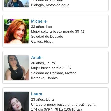
Soledad de Doblado
Biología, Motos de agua
Michelle
33 años, Leo
Mujer soltera busca marido 39-42
Soledad de Doblado
Carros, Física
Anahí
30 años, Tauro
Mujer busca pareja 32-37
Soledad de Doblado, México
Karaoke, Dardos
Laura
23 años, Libra
Una bella mujer busca una relación seria
174 cm (5'9"), 48 kg (105 libras)