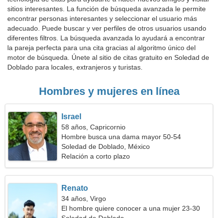
sitios interesantes. La función de búsqueda avanzada le permite
encontrar personas interesantes y seleccionar el usuario más
adecuado. Puede buscar y ver perfiles de otros usuarios usando
diferentes filtros. La búsqueda avanzada lo ayudará a encontrar
la pareja perfecta para una cita gracias al algoritmo único del
motor de búsqueda. Únete al sitio de citas gratuito en Soledad de
Doblado para locales, extranjeros y turistas.
Hombres y mujeres en línea
Israel
58 años, Capricornio
Hombre busca una dama mayor 50-54
Soledad de Doblado, México
Relación a corto plazo
Renato
34 años, Virgo
El hombre quiere conocer a una mujer 23-30