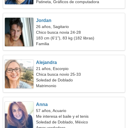
Patineta, Gráficos de computadora
Jordan
26 años, Sagitario
Chico busca novia 24-28
183 cm (6'1"), 83 kg (182 libras)
Familia
Alejandra
21 años, Escorpio
Chica busca novio 25-33
Soledad de Doblado
Matrimonio
Anna
57 años, Acuario
Me interesa el baile y el tenis
Soledad de Doblado, México
Amor verdadero