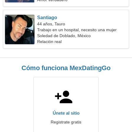
Santiago
44 años, Tauro
Trabajo en un hospital, necesito una mujer
hermosa
Soledad de Doblado, México
Relación real
Cómo funciona MexDatingGo
Únete al sitio
Registrate gratis